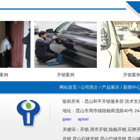
例
开锁案例
开锁案例
网站首页
/
公司简介
/
产品展示
/
新闻中
Spiral bevel
gearbox
spiral
版权所有：昆山和平开锁服务部 技术支
bevel
地址：昆山市周市镇陆杨商茂路40号 24小时服
gear
spiral
bevel gear
关键词：开锁,周市开锁,陆杨开锁,石牌开
manufacturers
China
开锁,昆山石碑开锁,昆山巴城开锁,昆山