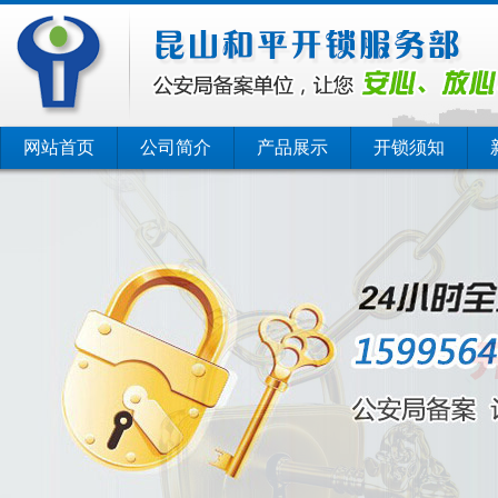
网站首页
公司简介
产品展示
开锁须知